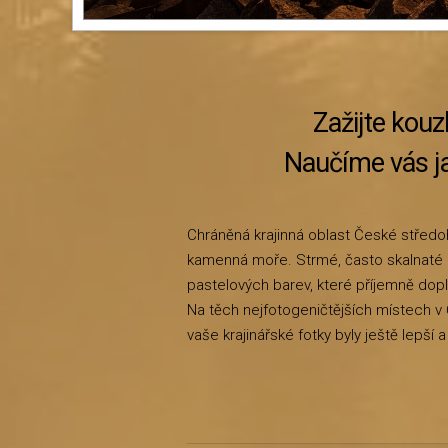
Zažijte kouz
Naučíme vás ja
Chráněná krajinná oblast České středoh
kamenná moře. Strmé, často skalnaté 
pastelových barev, které příjemně dop
Na těch nejfotogeničtějších místech v
vaše krajinářské fotky byly ještě lepší 