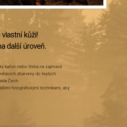
vlastní kůži!
a další úroveň.
ský kaňon nebo třeba na zajímavá
měsících zbarveny do teplých
rada Čech.
lšími fotografickými technikami, aby