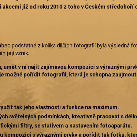
 akcemi již od roku 2010 z toho v Českém středohoří 
ec podstatné z kolika dílčích fotografií byla výsledná fo
n její vznik.
nu, umět v ní najít zajímavou kompozici s výraznými p
e možné pořídit fotografii, která je schopna zaujmout
využít tak jeho vlastnosti a funkce na maximum.
ých světelných podmínkách, kreativně pracovat s délko
ickými filtry, se stativem a nastavením fotoaparátu.
ou kompozici s výraznými prvky a pořídit tak fotku, kt