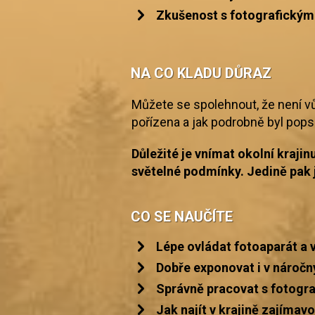
Zkušenost s fotografickými
NA CO KLADU DŮRAZ
Můžete se spolehnout, že není vůb
pořízena a jak podrobně byl popsá
Důležité je vnímat okolní kraji
světelné podmínky. Jedině pak j
CO SE NAUČÍTE
Lépe ovládat fotoaparát a 
Dobře exponovat i v náročn
Správně pracovat s fotograf
Jak najít v krajině zajímav