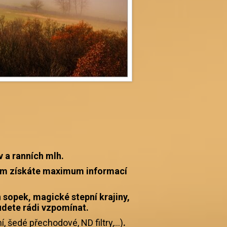
 a ranních mlh.
ám získáte maximum informací
 sopek, magické stepní krajiny,
udete rádi vzpomínat.
í, šedé přechodové, ND filtry,...)
.