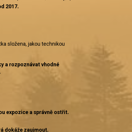
od 2017.
tka složena, jakou technikou
rvky a rozpoznávat vhodné
.
u expozice a správně ostřit.
erá dokáže zaujmout.