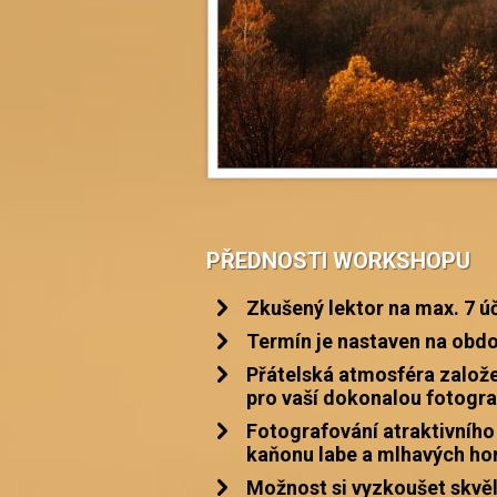
PŘEDNOSTI WORKSHOPU
Zkušený lektor na max. 7 ú
Termín je nastaven na obdo
Přátelská atmosféra založ
pro vaší dokonalou fotograf
Fotografování atraktivního
kaňonu labe a mlhavých hor
Možnost si vyzkoušet skvěl