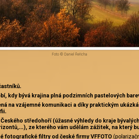
Foto © Daniel Řeřicha
častníků.
bí, kdy bývá krajina plná podzimních pastelových barev
ená na vzájemné komunikaci a díky praktickým ukázk
ii.
 Českého středohoří (úžasné výhledy do kraje bývalých
izontů,...), ze kterého vám udělám zážitek, na který b
é fotografické filtry od české firmy VFFOTO
(polarizačn