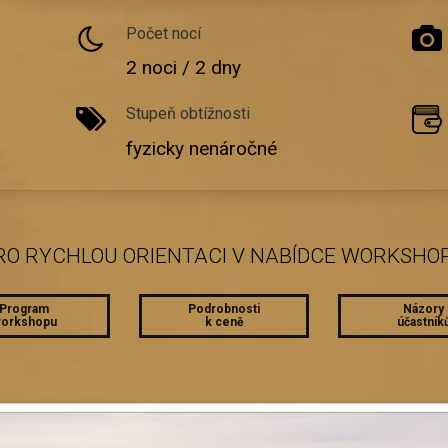
Počet nocí
2 noci / 2 dny
Stupeň obtížnosti
fyzicky nenáročné
RO RYCHLOU ORIENTACI V NABÍDCE WORKSHO
Program
Podrobnosti
Názory
orkshopu
k ceně
účastník