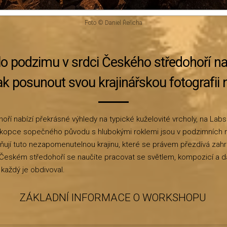
Foto © Daniel Řeřicha
lo podzimu v srdci Českého středohoří na 
k posunout svou krajinářskou fotografii n
oří nabízí překrásné výhledy na typické kuželovité vrcholy, na Lab
kopce sopečného původu s hlubokými roklemi jsou v podzimních 
lňují tuto nezapomenutelnou krajinu, které se právem přezdívá zah
 Českém středohoří se naučíte pracovat se světlem, kompozicí a da
a každý je obdivoval.
ZÁKLADNÍ INFORMACE O WORKSHOPU