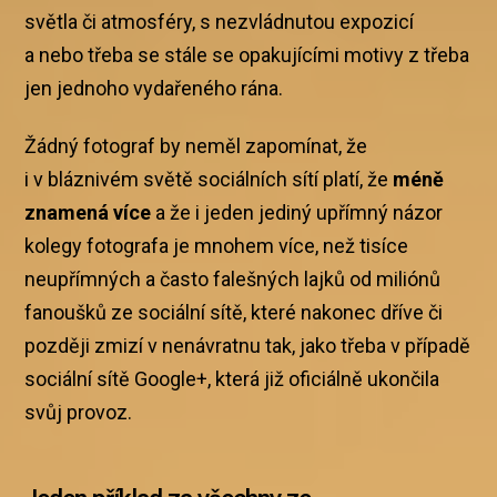
světla či atmosféry, s nezvládnutou expozicí
a nebo třeba se stále se opakujícími motivy z třeba
jen jednoho vydařeného rána.
Žádný fotograf by neměl zapomínat, že
i v bláznivém světě sociálních sítí platí, že
méně
znamená více
a že i jeden jediný upřímný názor
kolegy fotografa je mnohem více, než tisíce
neupřímných a často falešných lajků od miliónů
fanoušků ze sociální sítě, které nakonec dříve či
později zmizí v nenávratnu tak, jako třeba v případě
sociální sítě Google+, která již oficiálně ukončila
svůj provoz.