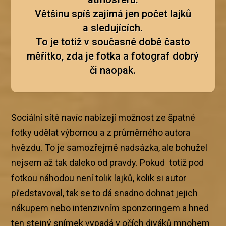
Většinu spíš zajímá jen počet lajků
a sledujících.
To je totiž v současné době často
měřítko, zda je fotka a fotograf dobrý
či naopak.
Sociální sítě navíc nabízejí možnost ze špatné
fotky udělat výbornou a z průměrného autora
hvězdu. To je samozřejmě nadsázka, ale bohužel
nejsem až tak daleko od pravdy. Pokud totiž pod
fotkou náhodou není tolik lajků, kolik si autor
představoval, tak se to dá snadno dohnat jejich
nákupem nebo intenzivním sponzoringem a hned
ten stejný snímek vypadá v očích diváků mnohem