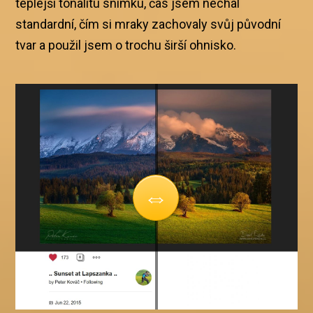
teplejší tonalitu snímku, čas jsem nechal
standardní, čím si mraky zachovaly svůj původní
tvar a použil jsem o trochu širší ohnisko.