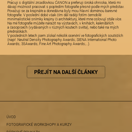
Pracuji s digitální zrcadlovkou CANON a preferuji široká ohniska, která mi
dávají možnost pracovat s popředím fotografie přesně podle mých představ.
Považuji se za krajináře a donedávna byly mou hlavní doménou barevné
fotografie. V poslední době však čím dál raději fotím černobílé
minimalistické snímky krajiny či architektury, které mne oslovují stále více.
Na mé fotografie můžete narazit na výstavách, v knihách, kalendářích
a časopisech (vydávaných v různých koutech světa), nebo také na mých
přednáškách.
V posledních letech jsem získal několik ocenění ve fotografických soutěžích
(např. Neutral Density Photography Awards; SIENA International Photo
Awards; 35Awards; Fine Art Photography Awards;…).
PŘEJÍT NA DALŠÍ ČLÁNKY
ÚVOD
FOTOGRAFICKÉ WORKSHOPY A KURZY