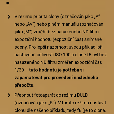
!!!
V režimu priorita clony (označován jako „A“
nebo „Av“) nebo plném manuálu (označován
jako „M“) změřit bez nasazeného ND filtru
expoziční hodnotu (expoziční čas) snímané
scény. Pro lepší názornost uvedu příklad: při
nastavené citlivosti ISO 100 a cloně f8 byl bez
nasazeného ND filtru změřen expoziční čas
1/30 –
tuto hodnotu je potřeba si
zapamatovat pro provedení následného
přepočtu
.
Přepnout fotoaparát do režimu BULB
(označován jako „B“). V tomto režimu nastavit
clonu dle našeho příkladu, tedy f8 (je to clona,