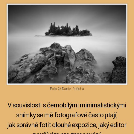
Foto © Daniel Řeřicha
V souvislosti s černobílými minimalistickými
snímky se mě fotografové často ptají,
jak správně fotit dlouhé expozice, jaký editor