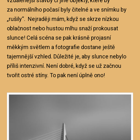
vzdálenější stavby či jiné objekty, které by
za normálního počasí byly čitelné a ve snímku by
„rušily“. Nejraději mám, když se skrze nízkou
oblačnost nebo hustou mlhu snaží prokousat
slunce! Celá scéna se pak krásně projasní
měkkým světlem a fotografie dostane ještě
tajemnější vzhled. Důležité je, aby slunce nebylo
příliš intenzivní. Není dobré, když se už začnou
tvořit ostré stíny. To pak není úplně ono!