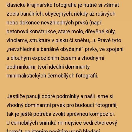
klasické krajinářské fotografie je nutné si všímat
zcela banálních, obyčejných, někdy až rušivých
nebo dokonce nevzhledných prvků (např.
betonová konstrukce, staré molo, dřevěné kůly,
vlnolamy, struktury v písku či sněhu,…). Právě tyto
„nevzhledné a banálně obyčejné“ prvky, ve spojení
s dlouhým expozičním časem a vhodnými
podmínkami, tvoří ideální dominanty
minimalistických černobílých fotografií.
Jestliže panují dobré podmínky a našli jsme si
vhodný dominantní prvek pro budoucí fotografii,
tak je ještě potřeba zvolit správnou kompozici.
U černobílých snímků mi nejvíce sedí čtvercový
formát, se kterým počítám už při hledání