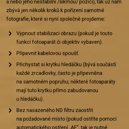
a nebo jeho nestabilní /šikmou/ pozici), tak už nám
zbývá jen několik kroků k pořízení samotné
fotografie, které si nyní společně projdeme:
Vypnout stabilizaci obrazu (pokud je touto
funkcí fotoaparát či objektiv vybaven).
Připevnit kabelovou spoušť.
Přichystat si krytku hledáčku (bývá součástí
každé zrcadlovky, často je připevněna
na samotném popruhu; některé fotoaparáty
mají tuto krytku přímo zabudovanou
u hledáčku).
Bez nasazeného ND filtru zaostřit
na požadované místo (pokud ostříte pomocí
automatického ostření „AF“, tak je nutné