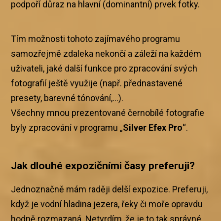
podpoří důraz na hlavní (dominantní) prvek fotky.
Tím možnosti tohoto zajímavého programu
samozřejmě zdaleka nekončí a záleží na každém
uživateli, jaké další funkce pro zpracování svých
fotografií ještě využije (např. přednastavené
presety, barevné tónování,…).
Všechny mnou prezentované černobílé fotografie
byly zpracování v programu „
Silver Efex Pro
“.
Jak dlouhé expozičními časy preferuji?
Jednoznačně mám raději delší expozice. Preferuji,
když je vodní hladina jezera, řeky či moře opravdu
hodně rozmazaná. Netvrdím, že je to tak správné