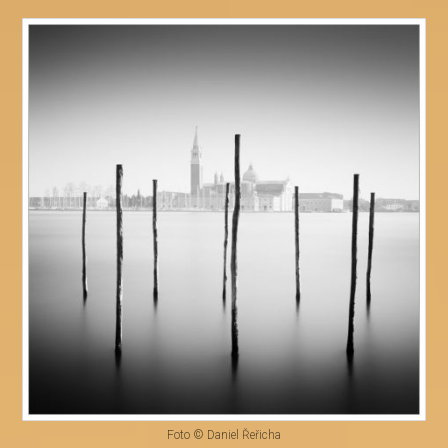
Foto © Daniel Řeřicha