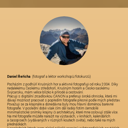
Daniel Řeřicha
(fotograf a lektor workshopů/fotokurzů)
Pocházím z podhůří Krušných hor a aktivně fotografuji od roku 2004. Díky
nedalekému Českému středohoří, Krušným horám a Česko-saskému
Švýcarsku, mám velice blízko k přírodě a cestování.
Pracuji s digitální zrcadlovkou CANON a preferuji široká ohniska, která mi
dávají možnost pracovat s popředím fotografie přesně podle mých představ.
Považuji se za krajináře a donedávna byly mou hlavní doménou barevné
fotografie. V poslední době však čím dál raději fotím černobílé
minimalistické snímky krajiny či architektury, které mne oslovují stále více.
Na mé fotografie můžete narazit na výstavách, v knihách, kalendářích
a časopisech (vydávaných v různých koutech světa), nebo také na mých
přednáškách.