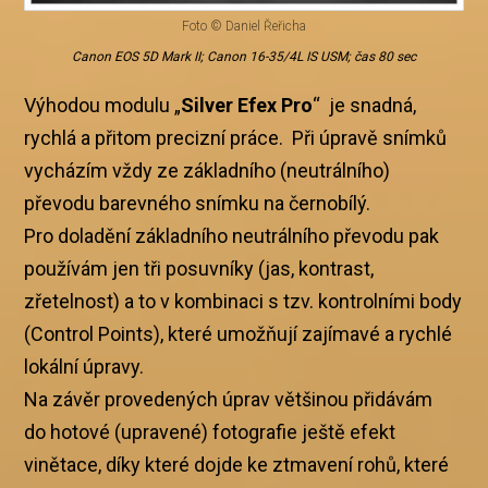
Foto © Daniel Řeřicha
Canon EOS 5D Mark II; Canon 16-35/4L IS USM; čas 80 sec
Výhodou modulu „
Silver Efex Pro
“ je snadná,
rychlá a přitom precizní práce. Při úpravě snímků
vycházím vždy ze základního (neutrálního)
převodu barevného snímku na černobílý.
Pro doladění základního neutrálního převodu pak
používám jen tři posuvníky (jas, kontrast,
zřetelnost) a to v kombinaci s tzv. kontrolními body
(Control Points), které umožňují zajímavé a rychlé
lokální úpravy.
Na závěr provedených úprav většinou přidávám
do hotové (upravené) fotografie ještě efekt
vinětace, díky které dojde ke ztmavení rohů, které