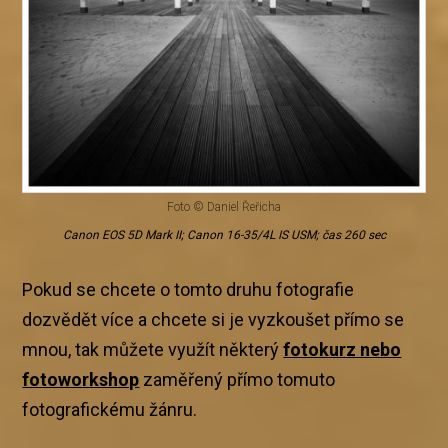
Foto © Daniel Řeřicha
Canon EOS 5D Mark II; Canon 16-35/4L IS USM; čas 260 sec
Pokud se chcete o tomto druhu fotografie
dozvědět více a chcete si je vyzkoušet přímo se
mnou, tak můžete využít některý
fotokurz nebo
fotoworkshop
zaměřený přímo tomuto
fotografickému žánru.