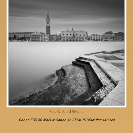
Foto © Daniel Řeřicha
Canon EOS 5D Mark II; Canon 16-35/4L IS USM; čas 140 sec