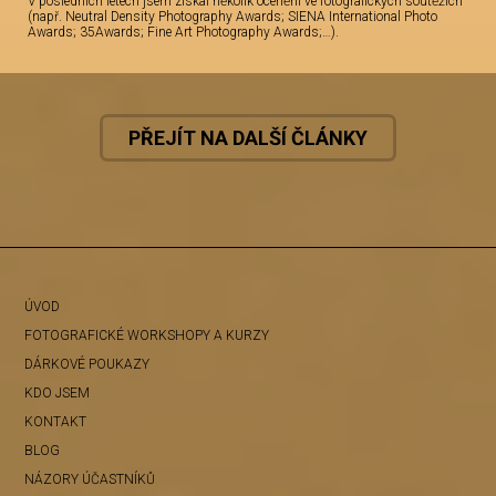
V posledních letech jsem získal několik ocenění ve fotografických soutěžích
(např. Neutral Density Photography Awards; SIENA International Photo
Awards; 35Awards; Fine Art Photography Awards;…).
PŘEJÍT NA DALŠÍ ČLÁNKY
ÚVOD
FOTOGRAFICKÉ WORKSHOPY A KURZY
DÁRKOVÉ POUKAZY
KDO JSEM
KONTAKT
BLOG
NÁZORY ÚČASTNÍKŮ