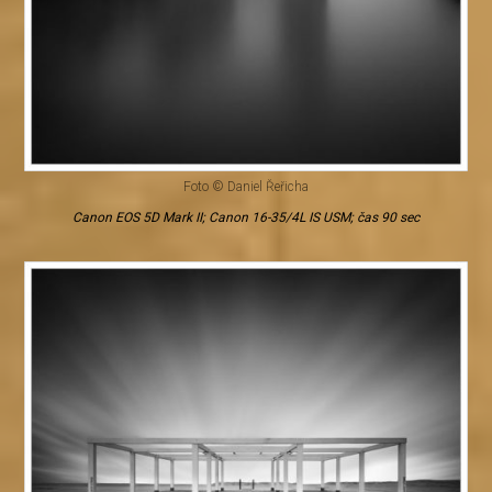
Foto © Daniel Řeřicha
Canon EOS 5D Mark II; Canon 16-35/4L IS USM; čas 90 sec